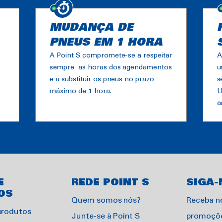
MUDANÇA DE
PNEUS EM 1 HORA
A Point S compromete-se a respeitar
A
sempre as horas dos agendamentos
u
e a substituir os pneus no prazo
s
máximo de 1 hora.
U
a
E
REDE POINT S
SIGA-
OS
Quem somos nós?
Receba n
produtos
Junte-se à Point S
promoçõe