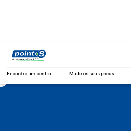
Skip
to
o
main
content
Encontre um centro
Mude os seus pneus
O