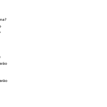
oma?
o
?
u
arão
tarão