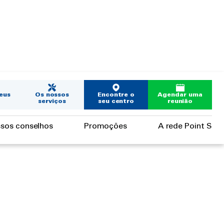
eus
Os nossos
Encontre o
Agendar uma
serviços
seu centro
reunião
sos conselhos
Promoções
A rede Point S