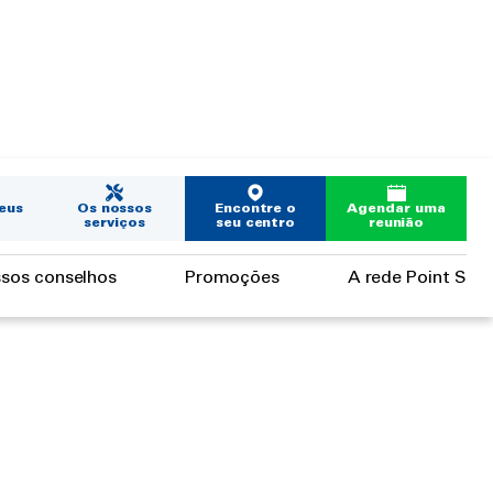
eus
Os nossos
Encontre o
Agendar uma
serviços
seu centro
reunião
sos conselhos
Promoções
A rede Point S