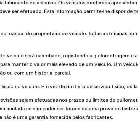
da fabricante de veículos. Os veículos modernos apresent
deve ser efetuado. Esta informação permite-lhe dispor de t
no manual do proprietário do veículo. Todas as oficinas h
ço do veículo será carimbado, registando a quilometragem e 
 para manter o valor mais elevado de um veículo. Um veícu
o ou com um historial parcial.
ísico no veículo. Em vez de um livro de serviço físico, os 
 revisões sejam efetuadas nos prazos ou limites de quilome
será anulada se não puder ser fornecida uma prova do histo
não é uma garantia fornecida pelos fabricantes.