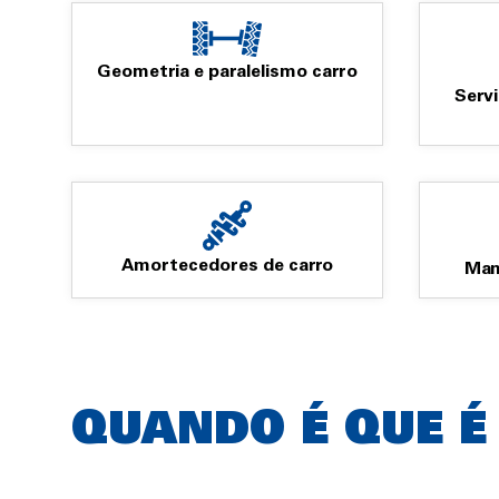
Geometria e paralelismo carro
Serv
Amortecedores de carro
Man
Rich
QUANDO É QUE É
text