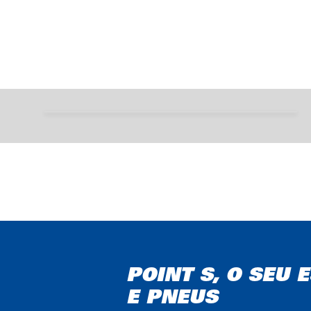
4 boas razões para
comprar pneus premium
POINT S, O SEU
E PNEUS