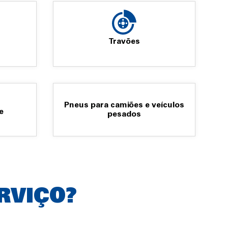
Travões
Pneus para camiões e veículos
e
pesados
RVIÇO?