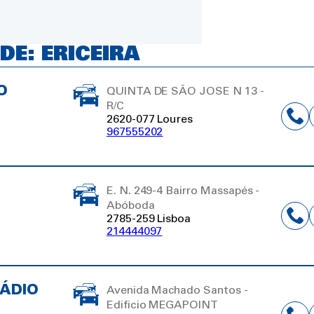
DE: ERICEIRA
O
QUINTA DE SÃO JOSE N 13 -
R/C
2620-077 Loures
967555202
E. N. 249-4 Bairro Massapés -
Abóboda
2785-259 Lisboa
214444097
TÁDIO
Avenida Machado Santos -
Edificio MEGAPOINT