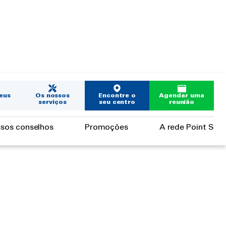
eus
Os nossos
Encontre o
Agendar uma
serviços
seu centro
reunião
sos conselhos
Promoções
A rede Point S