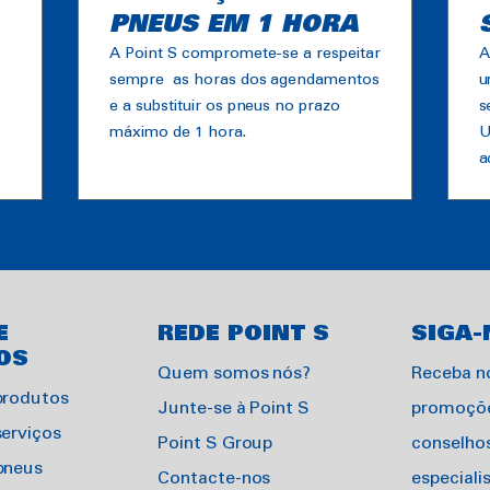
PNEUS EM 1 HORA
A Point S compromete-se a respeitar
A
sempre as horas dos agendamentos
u
e a substituir os pneus no prazo
s
máximo de 1 hora.
U
a
E
REDE POINT S
SIGA-
OS
Quem somos nós?
Receba n
produtos
Junte-se à Point S
promoçõe
serviços
Point S Group
conselho
pneus
Contacte-nos
especiali