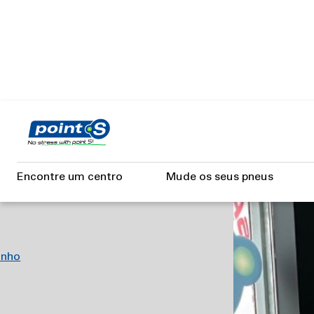
Skip
to
main
content
A, LDA
Encontre um centro
Mude os seus pneus
inho