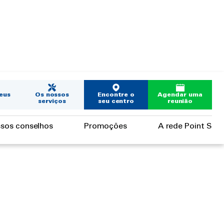
eus
Os nossos
Encontre o
Agendar uma
serviços
seu centro
reunião
sos conselhos
Promoções
A rede Point S