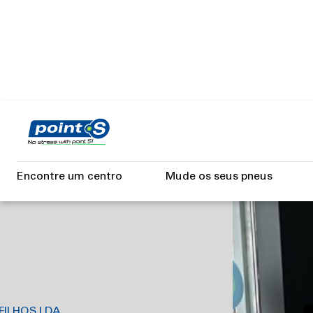
Skip
to
S LDA
main
content
S LUCAS
Encontre um centro
Mude os seus pneus
FILHOS LDA