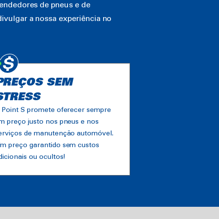
vendedores de pneus e de
ivulgar a nossa experiência no
PREÇOS SEM
STRESS
 Point S promete oferecer sempre
m preço justo nos pneus e nos
erviços de manutenção automóvel.
m preço garantido sem custos
dicionais ou ocultos!